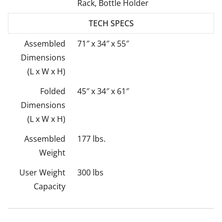
Rack, Bottle Holder
TECH SPECS
Assembled
71″ x 34″ x 55″
Dimensions
(L x W x H)
Folded
45″ x 34″ x 61″
Dimensions
(L x W x H)
Assembled
177 lbs.
Weight
User Weight
300 lbs
Capacity