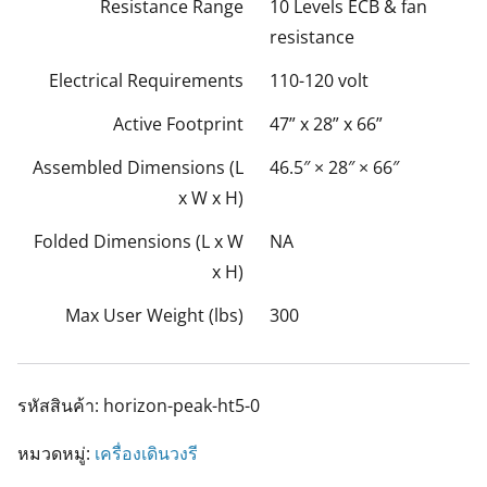
Resistance Range
10 Levels ECB & fan
resistance
Electrical Requirements
110-120 volt
Active Footprint
47” x 28” x 66”
Assembled Dimensions (L
46.5″ × 28″ × 66″
x W x H)
Folded Dimensions (L x W
NA
x H)
Max User Weight (lbs)
300
รหัสสินค้า:
horizon-peak-ht5-0
หมวดหมู่:
เครื่องเดินวงรี