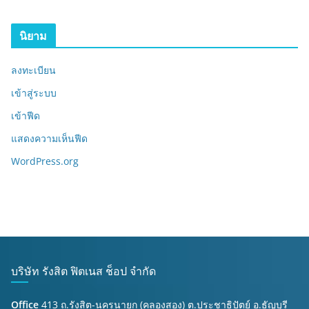
นิยาม
ลงทะเบียน
เข้าสู่ระบบ
เข้าฟีด
แสดงความเห็นฟีด
WordPress.org
บริษัท รังสิต ฟิตเนส ช็อป จำกัด
Office
413 ถ.รังสิต-นครนายก (คลองสอง) ต.ประชาธิปัตย์ อ.ธัญบุรี