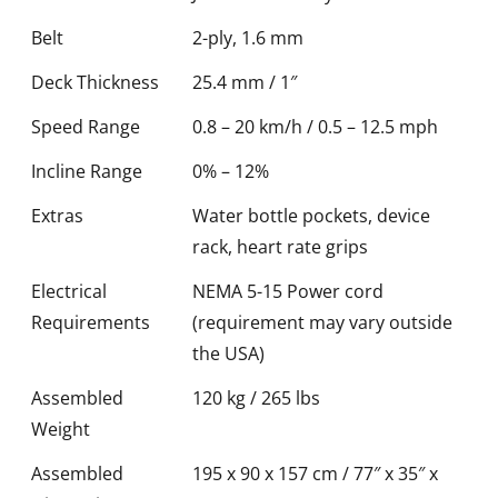
Belt
2-ply, 1.6 mm
Deck Thickness
25.4 mm / 1″
Speed Range
0.8 – 20 km/h / 0.5 – 12.5 mph
Incline Range
0% – 12%
Extras
Water bottle pockets, device
rack, heart rate grips
Electrical
NEMA 5-15 Power cord
Requirements
(requirement may vary outside
the USA)
Assembled
120 kg / 265 lbs
Weight
Assembled
195 x 90 x 157 cm / 77″ x 35″ x