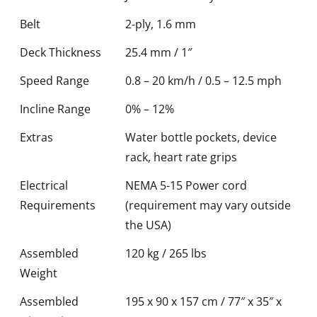
Belt
2-ply, 1.6 mm
Deck Thickness
25.4 mm / 1″
Speed Range
0.8 – 20 km/h / 0.5 – 12.5 mph
Incline Range
0% – 12%
Extras
Water bottle pockets, device
rack, heart rate grips
Electrical
NEMA 5-15 Power cord
Requirements
(requirement may vary outside
the USA)
Assembled
120 kg / 265 lbs
Weight
Assembled
195 x 90 x 157 cm / 77″ x 35″ x